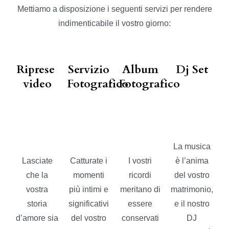
Mettiamo a disposizione i seguenti servizi per rendere
indimenticabile il vostro giorno:
Riprese
Servizio
Album
Dj Set
video
Fotografico
Fotografico
La musica
Lasciate
Catturate i
I vostri
è l’anima
che la
momenti
ricordi
del vostro
vostra
più intimi e
meritano di
matrimonio,
storia
significativi
essere
e il nostro
d’amore sia
del vostro
conservati
DJ