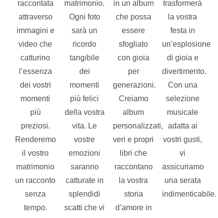
raccontata
matrimonio.
in un album
trasformerà
attraverso
Ogni foto
che possa
la vostra
immagini e
sarà un
essere
festa in
video che
ricordo
sfogliato
un’esplosione
catturino
tangibile
con gioia
di gioia e
l’essenza
dei
per
divertimento.
dei vostri
momenti
generazioni.
Con una
momenti
più felici
Creiamo
selezione
più
della vostra
album
musicale
preziosi.
vita. Le
personalizzati,
adatta ai
Renderemo
vostre
veri e propri
vostri gusti,
il vostro
emozioni
libri che
vi
matrimonio
saranno
raccontano
assicuriamo
un racconto
catturate in
la vostra
una serata
senza
splendidi
storia
indimenticabile.
tempo.
scatti che vi
d’amore in